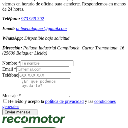
viernes en horario de oficina para atenderte. Respondemos en menos
de 24 horas.
Teléfono:
973 939 392
Email:
onlinebalaguer@gmail.com
WhatsApp:
Disponible bajo solicitud
Dirección:
Poligon Industrial Campllonch, Carrer Tramontana, 16
(
25600
Balaguer
Lleida
)
Nombre *
Email *
Teléfono
Mensaje *
He leído y acepto la
política de privacidad
y las
condiciones
generales
Enviar mensaje →