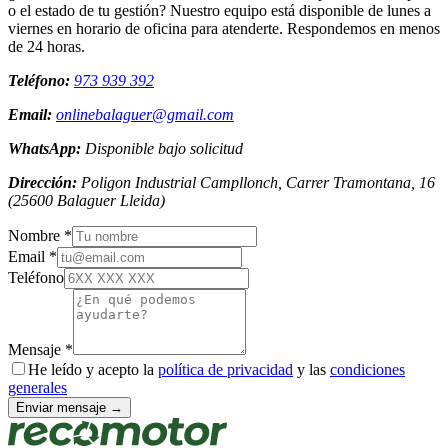
o el estado de tu gestión? Nuestro equipo está disponible de lunes a
viernes en horario de oficina para atenderte. Respondemos en menos
de 24 horas.
Teléfono:
973 939 392
Email:
onlinebalaguer@gmail.com
WhatsApp:
Disponible bajo solicitud
Dirección:
Poligon Industrial Campllonch, Carrer Tramontana, 16
(
25600
Balaguer
Lleida
)
Nombre *
Email *
Teléfono
Mensaje *
He leído y acepto la
política de privacidad
y las
condiciones
generales
Enviar mensaje →