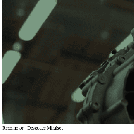
Recomotor ·
Desguace Miralsot