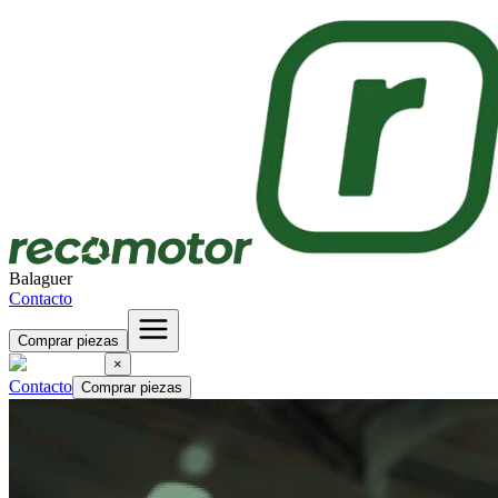
Balaguer
Contacto
Comprar piezas
×
Contacto
Comprar piezas