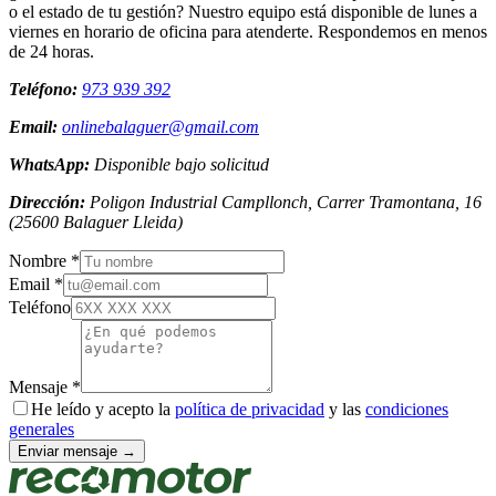
o el estado de tu gestión? Nuestro equipo está disponible de lunes a
viernes en horario de oficina para atenderte. Respondemos en menos
de 24 horas.
Teléfono:
973 939 392
Email:
onlinebalaguer@gmail.com
WhatsApp:
Disponible bajo solicitud
Dirección:
Poligon Industrial Campllonch, Carrer Tramontana, 16
(
25600
Balaguer
Lleida
)
Nombre *
Email *
Teléfono
Mensaje *
He leído y acepto la
política de privacidad
y las
condiciones
generales
Enviar mensaje →