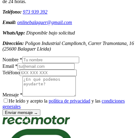
de 24 horas.
Teléfono:
973 939 392
Email:
onlinebalaguer@gmail.com
WhatsApp:
Disponible bajo solicitud
Dirección:
Poligon Industrial Campllonch, Carrer Tramontana, 16
(
25600
Balaguer
Lleida
)
Nombre *
Email *
Teléfono
Mensaje *
He leído y acepto la
política de privacidad
y las
condiciones
generales
Enviar mensaje →