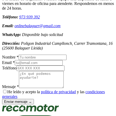
viernes en horario de oficina para atenderte. Respondemos en menos
de 24 horas.
Teléfono:
973 939 392
Email:
onlinebalaguer@gmail.com
WhatsApp:
Disponible bajo solicitud
Dirección:
Poligon Industrial Campllonch, Carrer Tramontana, 16
(
25600
Balaguer
Lleida
)
Nombre *
Email *
Teléfono
Mensaje *
He leído y acepto la
política de privacidad
y las
condiciones
generales
Enviar mensaje →