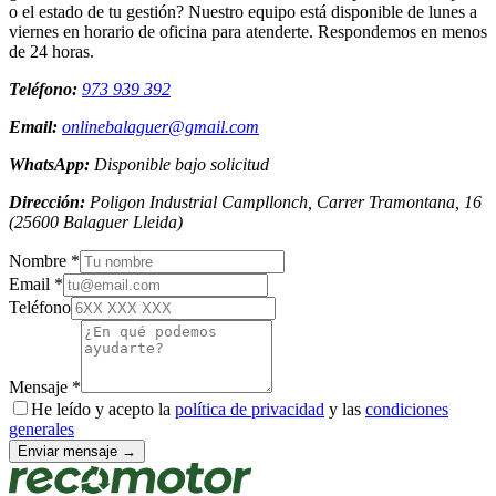
o el estado de tu gestión? Nuestro equipo está disponible de lunes a
viernes en horario de oficina para atenderte. Respondemos en menos
de 24 horas.
Teléfono:
973 939 392
Email:
onlinebalaguer@gmail.com
WhatsApp:
Disponible bajo solicitud
Dirección:
Poligon Industrial Campllonch, Carrer Tramontana, 16
(
25600
Balaguer
Lleida
)
Nombre *
Email *
Teléfono
Mensaje *
He leído y acepto la
política de privacidad
y las
condiciones
generales
Enviar mensaje →