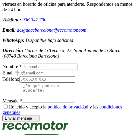
viernes en horario de oficina para atenderte. Respondemos en menos
de 24 horas.
Teléfono:
936 347 700
Email:
desguacebarcelona@recomotor.com
WhatsApp:
Disponible bajo solicitud
Dirección:
Carrer de la Tècnica, 22, Sant Andreu de la Barca
(
08740
Barcelona
Barcelona
)
Nombre *
Email *
Teléfono
Mensaje *
He leído y acepto la
política de privacidad
y las
condiciones
generales
Enviar mensaje →