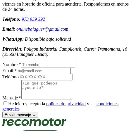
viernes en horario de oficina para atenderte. Respondemos en menos
de 24 horas.
Teléfono:
973 939 392
Email:
onlinebalaguer@gmail.com
WhatsApp:
Disponible bajo solicitud
Dirección:
Poligon Industrial Campllonch, Carrer Tramontana, 16
(
25600
Balaguer
Lleida
)
Nombre *
Email *
Teléfono
Mensaje *
He leído y acepto la
política de privacidad
y las
condiciones
generales
Enviar mensaje →