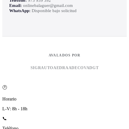
Teléfono:
973 939 392
Email:
onlinebalaguer@gmail.com
WhatsApp:
Disponible bajo solicitud
AVALADOS POR
SIGRAUTO
AEDRA
ADECOVA
DGT
🕐
Horario
L-V: 8h - 18h
📞
Teléfono