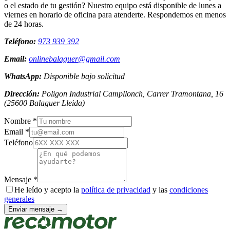
o el estado de tu gestión? Nuestro equipo está disponible de lunes a
viernes en horario de oficina para atenderte. Respondemos en menos
de 24 horas.
Teléfono:
973 939 392
Email:
onlinebalaguer@gmail.com
WhatsApp:
Disponible bajo solicitud
Dirección:
Poligon Industrial Campllonch, Carrer Tramontana, 16
(
25600
Balaguer
Lleida
)
Nombre *
Email *
Teléfono
Mensaje *
He leído y acepto la
política de privacidad
y las
condiciones
generales
Enviar mensaje →