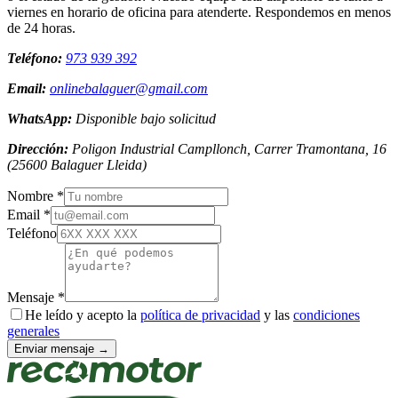
viernes en horario de oficina para atenderte. Respondemos en menos
de 24 horas.
Teléfono:
973 939 392
Email:
onlinebalaguer@gmail.com
WhatsApp:
Disponible bajo solicitud
Dirección:
Poligon Industrial Campllonch, Carrer Tramontana, 16
(
25600
Balaguer
Lleida
)
Nombre *
Email *
Teléfono
Mensaje *
He leído y acepto la
política de privacidad
y las
condiciones
generales
Enviar mensaje →