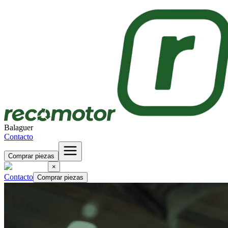
Balaguer
Contacto
Comprar piezas
×
Contacto
Comprar piezas