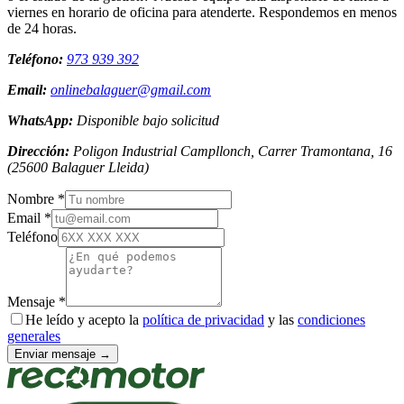
viernes en horario de oficina para atenderte. Respondemos en menos
de 24 horas.
Teléfono:
973 939 392
Email:
onlinebalaguer@gmail.com
WhatsApp:
Disponible bajo solicitud
Dirección:
Poligon Industrial Campllonch, Carrer Tramontana, 16
(
25600
Balaguer
Lleida
)
Nombre *
Email *
Teléfono
Mensaje *
He leído y acepto la
política de privacidad
y las
condiciones
generales
Enviar mensaje →