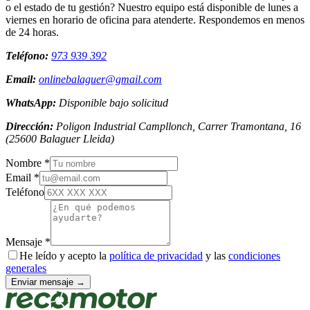
o el estado de tu gestión? Nuestro equipo está disponible de lunes a
viernes en horario de oficina para atenderte. Respondemos en menos
de 24 horas.
Teléfono:
973 939 392
Email:
onlinebalaguer@gmail.com
WhatsApp:
Disponible bajo solicitud
Dirección:
Poligon Industrial Campllonch, Carrer Tramontana, 16
(
25600
Balaguer
Lleida
)
Nombre *
Email *
Teléfono
Mensaje *
He leído y acepto la
política de privacidad
y las
condiciones
generales
Enviar mensaje →