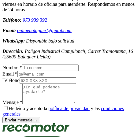
viernes en horario de oficina para atenderte. Respondemos en menos
de 24 horas.
Teléfono:
973 939 392
Email:
onlinebalaguer@gmail.com
WhatsApp:
Disponible bajo solicitud
Dirección:
Poligon Industrial Campllonch, Carrer Tramontana, 16
(
25600
Balaguer
Lleida
)
Nombre *
Email *
Teléfono
Mensaje *
He leído y acepto la
política de privacidad
y las
condiciones
generales
Enviar mensaje →