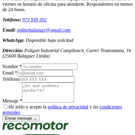
viernes en horario de oficina para atenderte. Respondemos en menos
de 24 horas.
Teléfono:
973 939 392
Email:
onlinebalaguer@gmail.com
WhatsApp:
Disponible bajo solicitud
Dirección:
Poligon Industrial Campllonch, Carrer Tramontana, 16
(
25600
Balaguer
Lleida
)
Nombre *
Email *
Teléfono
Mensaje *
He leído y acepto la
política de privacidad
y las
condiciones
generales
Enviar mensaje →