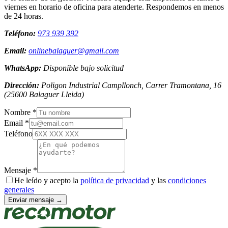
viernes en horario de oficina para atenderte. Respondemos en menos
de 24 horas.
Teléfono:
973 939 392
Email:
onlinebalaguer@gmail.com
WhatsApp:
Disponible bajo solicitud
Dirección:
Poligon Industrial Campllonch, Carrer Tramontana, 16
(
25600
Balaguer
Lleida
)
Nombre *
Email *
Teléfono
Mensaje *
He leído y acepto la
política de privacidad
y las
condiciones
generales
Enviar mensaje →