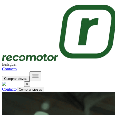
Balaguer
Contacto
Comprar piezas
×
Contacto
Comprar piezas