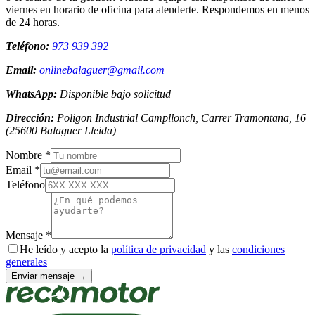
viernes en horario de oficina para atenderte. Respondemos en menos
de 24 horas.
Teléfono:
973 939 392
Email:
onlinebalaguer@gmail.com
WhatsApp:
Disponible bajo solicitud
Dirección:
Poligon Industrial Campllonch, Carrer Tramontana, 16
(
25600
Balaguer
Lleida
)
Nombre *
Email *
Teléfono
Mensaje *
He leído y acepto la
política de privacidad
y las
condiciones
generales
Enviar mensaje →