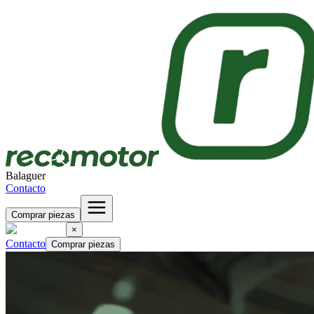
Balaguer
Contacto
Comprar piezas
×
Contacto
Comprar piezas