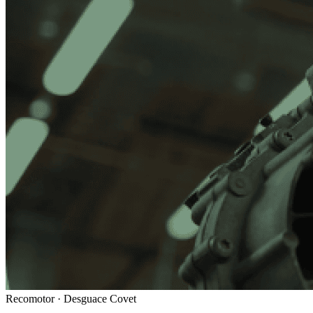
Recomotor ·
Desguace Covet