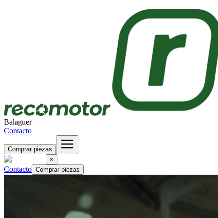
Balaguer
Contacto
Comprar piezas
×
Contacto
Comprar piezas