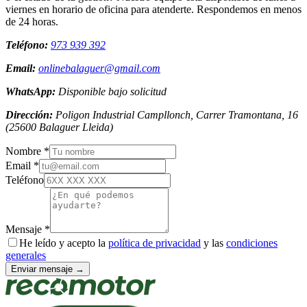
viernes en horario de oficina para atenderte. Respondemos en menos
de 24 horas.
Teléfono:
973 939 392
Email:
onlinebalaguer@gmail.com
WhatsApp:
Disponible bajo solicitud
Dirección:
Poligon Industrial Campllonch, Carrer Tramontana, 16
(
25600
Balaguer
Lleida
)
Nombre *
Email *
Teléfono
Mensaje *
He leído y acepto la
política de privacidad
y las
condiciones
generales
Enviar mensaje →