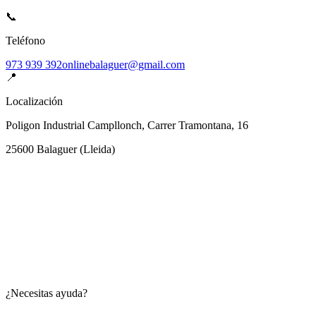
📞
Teléfono
973 939 392
onlinebalaguer@gmail.com
📍
Localización
Poligon Industrial Campllonch, Carrer Tramontana, 16
25600
Balaguer
(
Lleida
)
¿Necesitas ayuda?