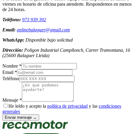
viernes en horario de oficina para atenderte. Respondemos en menos
de 24 horas.
Teléfono:
973 939 392
Email:
onlinebalaguer@gmail.com
WhatsApp:
Disponible bajo solicitud
Dirección:
Poligon Industrial Campllonch, Carrer Tramontana, 16
(
25600
Balaguer
Lleida
)
Nombre *
Email *
Teléfono
Mensaje *
He leído y acepto la
política de privacidad
y las
condiciones
generales
Enviar mensaje →