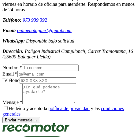
viernes en horario de oficina para atenderte. Respondemos en menos
de 24 horas.
Teléfono:
973 939 392
Email:
onlinebalaguer@gmail.com
WhatsApp:
Disponible bajo solicitud
Dirección:
Poligon Industrial Campllonch, Carrer Tramontana, 16
(
25600
Balaguer
Lleida
)
Nombre *
Email *
Teléfono
Mensaje *
He leído y acepto la
política de privacidad
y las
condiciones
generales
Enviar mensaje →