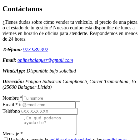
Contáctanos
¿Tienes dudas sobre cómo vender tu vehículo, el precio de una pieza
o el estado de tu gestión? Nuestro equipo está disponible de lunes a
viernes en horario de oficina para atenderte. Respondemos en menos
de 24 horas.
Teléfono:
973 939 392
Email:
onlinebalaguer@gmail.com
WhatsApp:
Disponible bajo solicitud
Dirección:
Poligon Industrial Campllonch, Carrer Tramontana, 16
(
25600
Balaguer
Lleida
)
Nombre *
Email *
Teléfono
Mensaje *
He leído y acepto la
política de privacidad
y las
condiciones