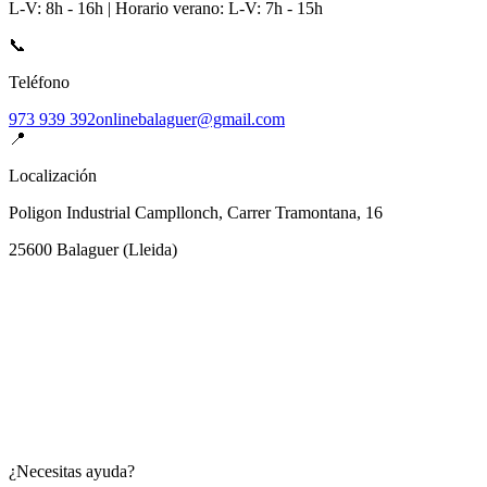
L-V: 8h - 16h | Horario verano: L-V: 7h - 15h
📞
Teléfono
973 939 392
onlinebalaguer@gmail.com
📍
Localización
Poligon Industrial Campllonch, Carrer Tramontana, 16
25600
Balaguer
(
Lleida
)
¿Necesitas ayuda?