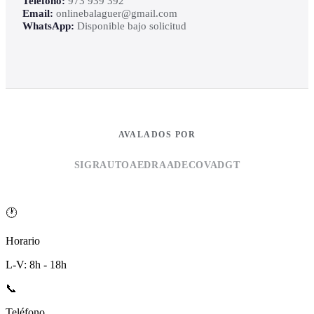
Teléfono:
973 939 392
Email:
onlinebalaguer@gmail.com
WhatsApp:
Disponible bajo solicitud
AVALADOS POR
SIGRAUTO
AEDRA
ADECOVA
DGT
🕐
Horario
L-V: 8h - 18h
📞
Teléfono