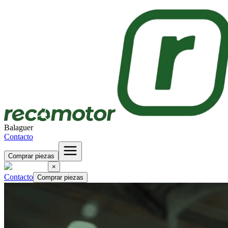
Balaguer
Contacto
Comprar piezas
×
Contacto
Comprar piezas