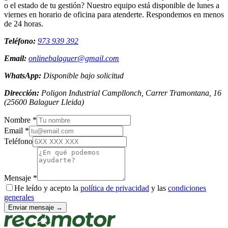
o el estado de tu gestión? Nuestro equipo está disponible de lunes a
viernes en horario de oficina para atenderte. Respondemos en menos
de 24 horas.
Teléfono:
973 939 392
Email:
onlinebalaguer@gmail.com
WhatsApp:
Disponible bajo solicitud
Dirección:
Poligon Industrial Campllonch, Carrer Tramontana, 16
(
25600
Balaguer
Lleida
)
Nombre *
Email *
Teléfono
Mensaje *
He leído y acepto la
política de privacidad
y las
condiciones
generales
Enviar mensaje →