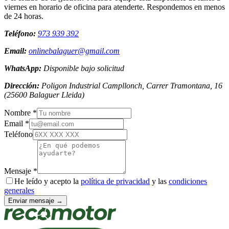
viernes en horario de oficina para atenderte. Respondemos en menos
de 24 horas.
Teléfono:
973 939 392
Email:
onlinebalaguer@gmail.com
WhatsApp:
Disponible bajo solicitud
Dirección:
Poligon Industrial Campllonch, Carrer Tramontana, 16
(
25600
Balaguer
Lleida
)
Nombre *
Email *
Teléfono
Mensaje *
He leído y acepto la
política de privacidad
y las
condiciones
generales
Enviar mensaje →