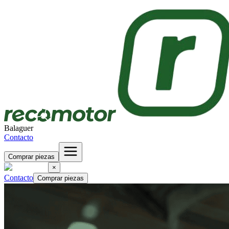
Balaguer
Contacto
Comprar piezas
×
Contacto
Comprar piezas