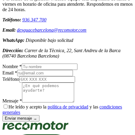
viernes en horario de oficina para atenderte. Respondemos en menos
de 24 horas.
Teléfono:
936 347 700
Email:
desguacebarcelona@recomotor.com
WhatsApp:
Disponible bajo solicitud
Dirección:
Carrer de la Tècnica, 22, Sant Andreu de la Barca
(
08740
Barcelona
Barcelona
)
Nombre *
Email *
Teléfono
Mensaje *
He leído y acepto la
política de privacidad
y las
condiciones
generales
Enviar mensaje →