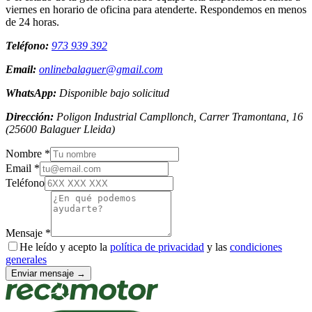
viernes en horario de oficina para atenderte. Respondemos en menos
de 24 horas.
Teléfono:
973 939 392
Email:
onlinebalaguer@gmail.com
WhatsApp:
Disponible bajo solicitud
Dirección:
Poligon Industrial Campllonch, Carrer Tramontana, 16
(
25600
Balaguer
Lleida
)
Nombre *
Email *
Teléfono
Mensaje *
He leído y acepto la
política de privacidad
y las
condiciones
generales
Enviar mensaje →