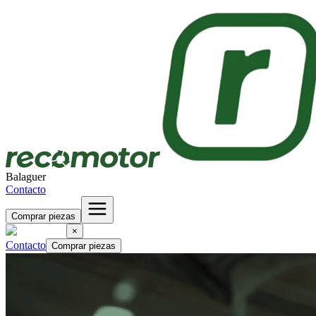
Balaguer
Contacto
Comprar piezas
×
Contacto
Comprar piezas