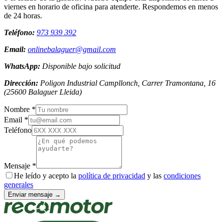
viernes en horario de oficina para atenderte. Respondemos en menos
de 24 horas.
Teléfono:
973 939 392
Email:
onlinebalaguer@gmail.com
WhatsApp:
Disponible bajo solicitud
Dirección:
Poligon Industrial Campllonch, Carrer Tramontana, 16
(
25600
Balaguer
Lleida
)
Nombre *
Email *
Teléfono
Mensaje *
He leído y acepto la
política de privacidad
y las
condiciones
generales
Enviar mensaje →