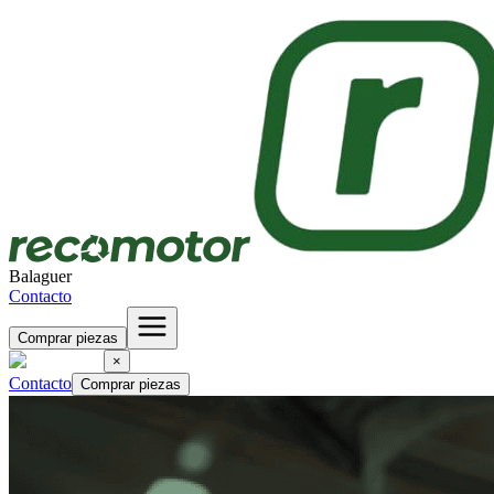
Balaguer
Contacto
Comprar piezas
×
Contacto
Comprar piezas